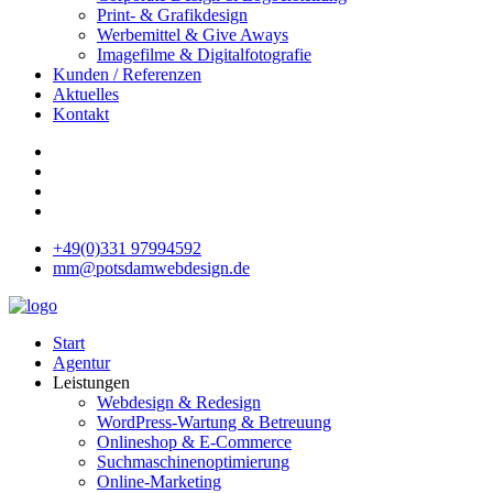
Print- & Grafikdesign
Werbemittel & Give Aways
Imagefilme & Digitalfotografie
Kunden / Referenzen
Aktuelles
Kontakt
+49(0)331 97994592
mm@potsdamwebdesign.de
Start
Agentur
Leistungen
Webdesign & Redesign
WordPress-Wartung & Betreuung
Onlineshop & E-Commerce
Suchmaschinenoptimierung
Online-Marketing