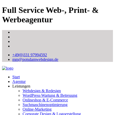
Full Service Web-, Print- &
Werbeagentur
+49(0)331 97994592
mm@potsdamwebdesign.de
Start
Agentur
Leistungen
Webdesign & Redesign
WordPress-Wartung & Betreuung
Onlineshop & E-Commerce
Suchmaschinenoptimierung
Online-Marketing
Corporate Design & Logoerstellung