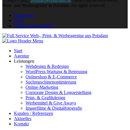
© 2003 - 2025
potsdamwebdesign.de
- Ihre Full-Service-Web-,
Print- und Werbeagentur in Potsdam. All rights reserved.
Impressum
AGB
Datenschutzerklärung
Start
Agentur
Leistungen
Webdesign & Redesign
WordPress-Wartung & Betreuung
Onlineshop & E-Commerce
Suchmaschinenoptimierung
Online-Marketing
Corporate Design & Logoerstellung
Print- & Grafikdesign
Werbemittel & Give Aways
Imagefilme & Digitalfotografie
Kunden / Referenzen
Aktuelles
Kontakt