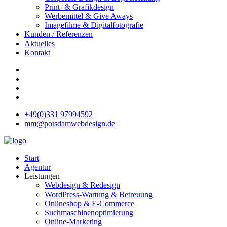
Print- & Grafikdesign
Werbemittel & Give Aways
Imagefilme & Digitalfotografie
Kunden / Referenzen
Aktuelles
Kontakt
+49(0)331 97994592
mm@potsdamwebdesign.de
Start
Agentur
Leistungen
Webdesign & Redesign
WordPress-Wartung & Betreuung
Onlineshop & E-Commerce
Suchmaschinenoptimierung
Online-Marketing