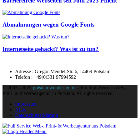
Barrierefreie Webseiten seit Juni 2025 Pflicht
Abmahnungen wegen Google Fonts
Internetseite gehackt? Was ist zu tun?
Adresse : Gregor-Mendel-Str. 6, 14469 Potsdam
Telefon : +49(0)331 97994592
© 2003 - 2025
potsdamwebdesign.de
- Ihre Full-Service-Web-,
Print- und Werbeagentur in Potsdam. All rights reserved.
Impressum
AGB
Datenschutzerklärung