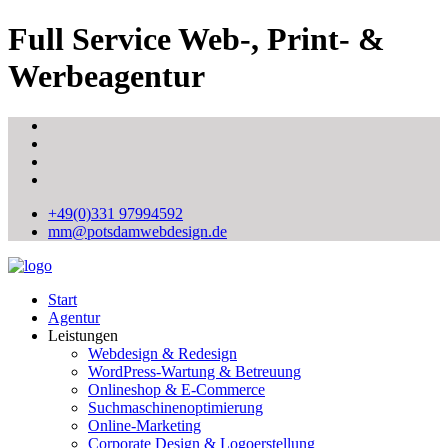
Full Service Web-, Print- &
Werbeagentur
+49(0)331 97994592
mm@potsdamwebdesign.de
Start
Agentur
Leistungen
Webdesign & Redesign
WordPress-Wartung & Betreuung
Onlineshop & E-Commerce
Suchmaschinenoptimierung
Online-Marketing
Corporate Design & Logoerstellung