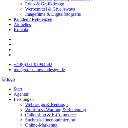
Print- & Grafikdesign
Werbemittel & Give Aways
Imagefilme & Digitalfotografie
Kunden / Referenzen
Aktuelles
Kontakt
+49(0)331 97994592
mm@potsdamwebdesign.de
Start
Agentur
Leistungen
Webdesign & Redesign
WordPress-Wartung & Betreuung
Onlineshop & E-Commerce
Suchmaschinenoptimierung
Online-Marketing