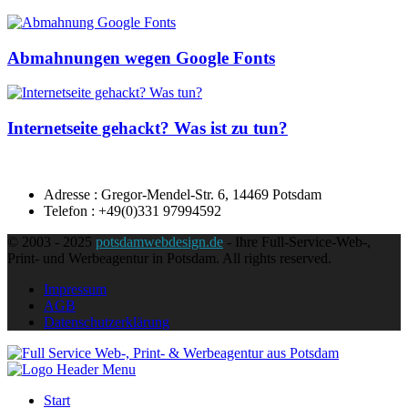
Abmahnungen wegen Google Fonts
Internetseite gehackt? Was ist zu tun?
Adresse : Gregor-Mendel-Str. 6, 14469 Potsdam
Telefon : +49(0)331 97994592
© 2003 - 2025
potsdamwebdesign.de
- Ihre Full-Service-Web-,
Print- und Werbeagentur in Potsdam. All rights reserved.
Impressum
AGB
Datenschutzerklärung
Start