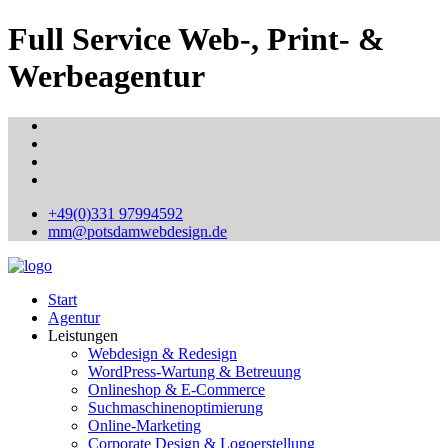
Full Service Web-, Print- &
Werbeagentur
+49(0)331 97994592
mm@potsdamwebdesign.de
Start
Agentur
Leistungen
Webdesign & Redesign
WordPress-Wartung & Betreuung
Onlineshop & E-Commerce
Suchmaschinenoptimierung
Online-Marketing
Corporate Design & Logoerstellung