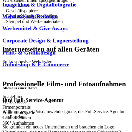
Wir erstellen Ihnen aussagekräftige...
Imagefilme & Digitalfotografie
.. Visitenkarten
.. Geschäftspapiere
Webdesign & Redesign
.. Flyer und Imagebroschüren
.. Stempel und Werbematerialien
...
Werbemittel & Give Aways
Corporate Design & Logoerstellung
Internetseiten auf allen Geräten
Print- & Grafikdesign
Full responsive Webdesign
Onlineshop & E-Commerce
Professionelle Film- und Fotoaufnahmen
Alles aus einer Hand
Imagefilme
Ihre Full-Service-Agentur
Werbevideos
Firmenportraits
Willkommen bei Potsdamwebdesign.de, der Full-Service-Agentur
Produktfotografie
aus Potsdam.
Luftaufnahmen
360° Aufnahmen
Sie gründen ein neues Unternehmen und brauchen ein Logo,