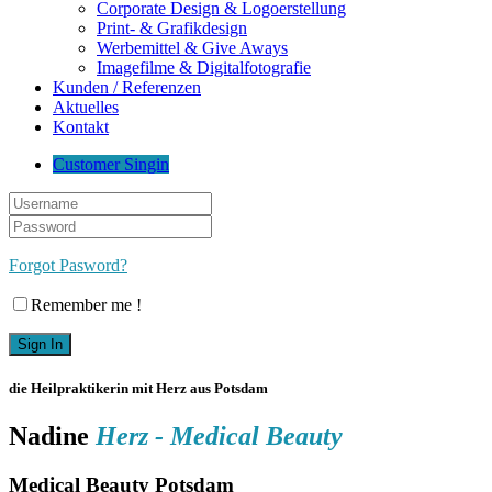
Corporate Design & Logoerstellung
Print- & Grafikdesign
Werbemittel & Give Aways
Imagefilme & Digitalfotografie
Kunden / Referenzen
Aktuelles
Kontakt
Customer Singin
Forgot Pasword?
Remember me !
die Heilpraktikerin mit Herz aus Potsdam
Nadine
Herz - Medical Beauty
Medical Beauty Potsdam