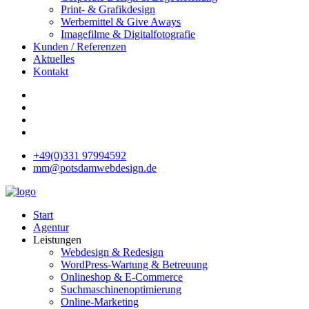
Print- & Grafikdesign
Werbemittel & Give Aways
Imagefilme & Digitalfotografie
Kunden / Referenzen
Aktuelles
Kontakt
+49(0)331 97994592
mm@potsdamwebdesign.de
Start
Agentur
Leistungen
Webdesign & Redesign
WordPress-Wartung & Betreuung
Onlineshop & E-Commerce
Suchmaschinenoptimierung
Online-Marketing