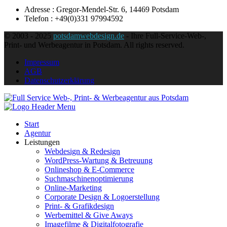
Adresse : Gregor-Mendel-Str. 6, 14469 Potsdam
Telefon : +49(0)331 97994592
© 2003 - 2025
potsdamwebdesign.de
- Ihre Full-Service-Web-,
Print- und Werbeagentur in Potsdam. All rights reserved.
Impressum
AGB
Datenschutzerklärung
Start
Agentur
Leistungen
Webdesign & Redesign
WordPress-Wartung & Betreuung
Onlineshop & E-Commerce
Suchmaschinenoptimierung
Online-Marketing
Corporate Design & Logoerstellung
Print- & Grafikdesign
Werbemittel & Give Aways
Imagefilme & Digitalfotografie