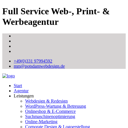
Full Service Web-, Print- &
Werbeagentur
+49(0)331 97994592
mm@potsdamwebdesign.de
Start
Agentur
Leistungen
Webdesign & Redesign
WordPress-Wartung & Betreuung
Onlineshop & E-Commerce
Suchmaschinenoptimierung
Online-Marketing
Corporate Design & Logoerstellung