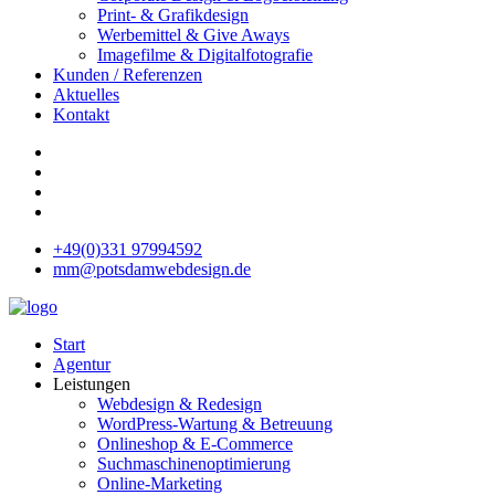
Print- & Grafikdesign
Werbemittel & Give Aways
Imagefilme & Digitalfotografie
Kunden / Referenzen
Aktuelles
Kontakt
+49(0)331 97994592
mm@potsdamwebdesign.de
Start
Agentur
Leistungen
Webdesign & Redesign
WordPress-Wartung & Betreuung
Onlineshop & E-Commerce
Suchmaschinenoptimierung
Online-Marketing