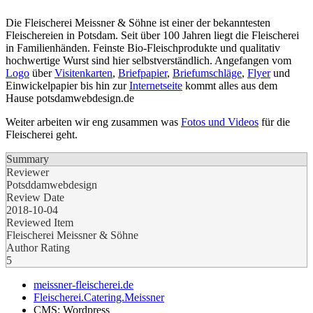
Die Fleischerei Meissner & Söhne ist einer der bekanntesten
Fleischereien in Potsdam. Seit über 100 Jahren liegt die Fleischerei
in Familienhänden. Feinste Bio-Fleischprodukte und qualitativ
hochwertige Wurst sind hier selbstverständlich. Angefangen vom
Logo
über
Visitenkarten
,
Briefpapier
,
Briefumschläge
,
Flyer
und
Einwickelpapier bis hin zur
Internetseite
kommt alles aus dem
Hause potsdamwebdesign.de
Weiter arbeiten wir eng zusammen was
Fotos und Videos
für die
Fleischerei geht.
Summary
Reviewer
Potsddamwebdesign
Review Date
2018-10-04
Reviewed Item
Fleischerei Meissner & Söhne
Author Rating
5
meissner-fleischerei.de
Fleischerei.Catering.Meissner
CMS: Wordpress