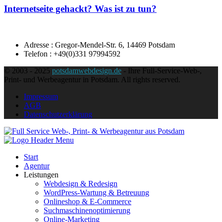
Internetseite gehackt? Was ist zu tun?
Adresse : Gregor-Mendel-Str. 6, 14469 Potsdam
Telefon : +49(0)331 97994592
© 2003 - 2025
potsdamwebdesign.de
- Ihre Full-Service-Web-,
Print- und Werbeagentur in Potsdam. All rights reserved.
Impressum
AGB
Datenschutzerklärung
Start
Agentur
Leistungen
Webdesign & Redesign
WordPress-Wartung & Betreuung
Onlineshop & E-Commerce
Suchmaschinenoptimierung
Online-Marketing