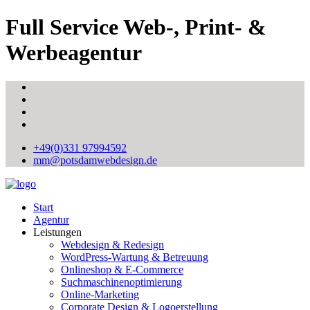
Full Service Web-, Print- &
Werbeagentur
+49(0)331 97994592
mm@potsdamwebdesign.de
Start
Agentur
Leistungen
Webdesign & Redesign
WordPress-Wartung & Betreuung
Onlineshop & E-Commerce
Suchmaschinenoptimierung
Online-Marketing
Corporate Design & Logoerstellung