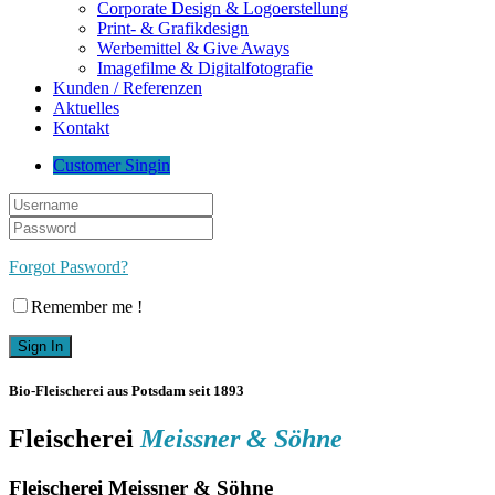
Corporate Design & Logoerstellung
Print- & Grafikdesign
Werbemittel & Give Aways
Imagefilme & Digitalfotografie
Kunden / Referenzen
Aktuelles
Kontakt
Customer Singin
Forgot Pasword?
Remember me !
Bio-Fleischerei aus Potsdam seit 1893
Fleischerei
Meissner & Söhne
Fleischerei Meissner & Söhne