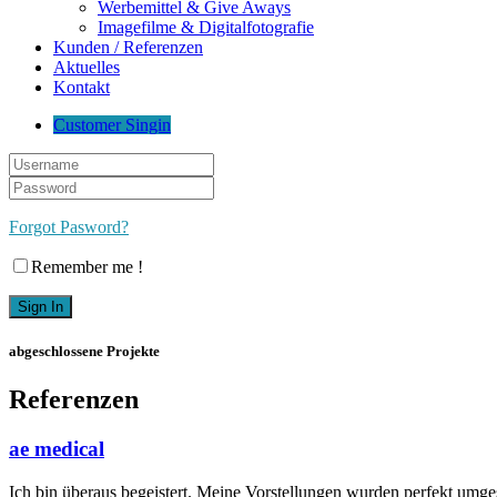
Werbemittel & Give Aways
Imagefilme & Digitalfotografie
Kunden / Referenzen
Aktuelles
Kontakt
Customer Singin
Forgot Pasword?
Remember me !
abgeschlossene Projekte
Referenzen
ae medical
Ich bin überaus begeistert. Meine Vorstellungen wurden perfekt umges